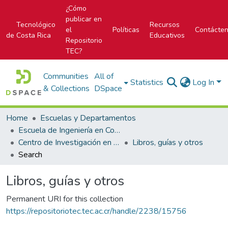
¿Cómo
publicar en
Tecnológico
Recursos
el
Políticas
Contácte
de Costa Rica
Educativos
Repositorio
TEC?
Communities
All of
Statistics
Log In
& Collections
DSpace
Home
Escuelas y Departamentos
Escuela de Ingeniería en Construcción
Centro de Investigación en Construcción (CIVCO)
Libros, guías y otros
Search
Libros, guías y otros
Permanent URI for this collection
https://repositoriotec.tec.ac.cr/handle/2238/15756