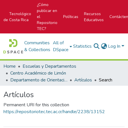
¿Cómo
publicar en
Tecnológico
Recursos
el
Políticas
Contácte
de Costa Rica
Educativos
Repositorio
TEC?
Communities
All of
Statistics
Log In
& Collections
DSpace
Home
Escuelas y Departamentos
Centro Académico de Limón
Departamento de Orientación y Psicología
Artículos
Search
Artículos
Permanent URI for this collection
https://repositoriotec.tec.ac.cr/handle/2238/13152