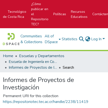
¿Cómo
publicar en
Tecnológico
Recursos
el
Políticas
Contácte
de Costa Rica
Educativos
Repositorio
TEC?
Communities
All of
Statistics
Log In
& Collections
DSpace
Home
Escuelas y Departamentos
Escuela de Ingeniería en Construcción
Informes de Proyectos de Investigación
Search
Informes de Proyectos de
Investigación
Permanent URI for this collection
https://repositoriotec.tec.ac.cr/handle/2238/11419