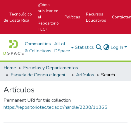
¿Cómo
publicar en
Tecnológico
Recursos
el
Políticas
Contácte
de Costa Rica
Educativos
Repositorio
TEC?
Communities
All of
Statistics
Log In
& Collections
DSpace
Home
Escuelas y Departamentos
Escuela de Ciencia e Ingeniería de los Materiales
Artículos
Search
Artículos
Permanent URI for this collection
https://repositoriotec.tec.ac.cr/handle/2238/11365