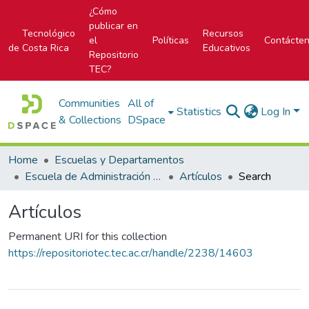
¿Cómo
publicar en
Tecnológico
Recursos
el
Políticas
Contácte
de Costa Rica
Educativos
Repositorio
TEC?
Communities
All of
Statistics
Log In
& Collections
DSpace
Home
Escuelas y Departamentos
Escuela de Administración de Tecnologías de Información (antes era Área Académica de Administración de Tecnologías de Información)
Artículos
Search
Artículos
Permanent URI for this collection
https://repositoriotec.tec.ac.cr/handle/2238/14603