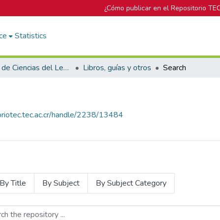
¿Cómo publicar en el Repositorio TE
ce
Statistics
Escuela de Ciencias del Lenguaje
Libros, guías y otros
Search
toriotec.tec.ac.cr/handle/2238/13484
By Title
By Subject
By Subject Category