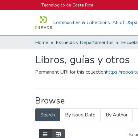
Tecnológico de Costa Rica
Communities & Collections
All of DSpa
Home
Escuelas y Departamentos
Libros, guías y otros
Permanent URI for this collection
https://reposi
Browse
Search
By Issue Date
By Author