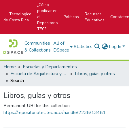
¿Cómo
publicar en
Tecnológico
Recursos
el
Políticas
Contácte
de Costa Rica
Educativos
Repositorio
TEC?
Communities
All of
Statistics
Log In
& Collections
DSpace
Home
Escuelas y Departamentos
Escuela de Arquitectura y Urbanismo
Libros, guías y otros
Search
Libros, guías y otros
Permanent URI for this collection
https://repositoriotec.tec.ac.cr/handle/2238/13481