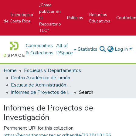
¿Cómo
publicar en
Tecnológico
Recursos
el
Políticas
Contácte
de Costa Rica
Educativos
Repositorio
TEC?
Communities
All of
Statistics
Log In
& Collections
DSpace
Home
Escuelas y Departamentos
Centro Académico de Limón
Escuela de Administración de Empresas
Informes de Proyectos de Investigación
Search
Informes de Proyectos de
Investigación
Permanent URI for this collection
https://repositoriotec.tec.ac.cr/handle/2238/13156