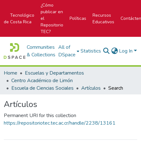
¿Cómo
publicar en
Tecnológico
Recursos
el
Políticas
Contácte
de Costa Rica
Educativos
Repositorio
TEC?
Communities
All of
Statistics
Log In
& Collections
DSpace
Home
Escuelas y Departamentos
Centro Académico de Limón
Escuela de Ciencias Sociales
Artículos
Search
Artículos
Permanent URI for this collection
https://repositoriotec.tec.ac.cr/handle/2238/13161