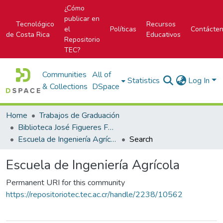
¿Cómo
publicar en
Tecnológico
Recursos
el
Políticas
Contácte
de Costa Rica
Educativos
Repositorio
TEC?
Communities
All of
Statistics
Log In
& Collections
DSpace
Home
Trabajos de Graduación
Biblioteca José Figueres Ferrer
Escuela de Ingeniería Agrícola
Search
Escuela de Ingeniería Agrícola
Permanent URI for this community
https://repositoriotec.tec.ac.cr/handle/2238/10562