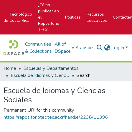
¿Cómo
publicar en
Tecnológico
Recursos
el
Políticas
Contácte
de Costa Rica
Educativos
Repositorio
TEC?
Communities
All of
Statistics
Log In
& Collections
DSpace
Home
Escuelas y Departamentos
Escuela de Idiomas y Ciencias Sociales
Search
Escuela de Idiomas y Ciencias
Sociales
Permanent URI for this community
https://repositoriotec.tec.ac.cr/handle/2238/11396