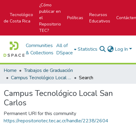
¿Cómo
publicar en
Tecnológico
Recursos
el
Políticas
Contácte
de Costa Rica
Educativos
Repositorio
TEC?
Communities
All of
Statistics
Log In
& Collections
DSpace
Home
Trabajos de Graduación
Campus Tecnológico Local San Carlos
Search
Campus Tecnológico Local San
Carlos
Permanent URI for this community
https://repositoriotec.tec.ac.cr/handle/2238/2604