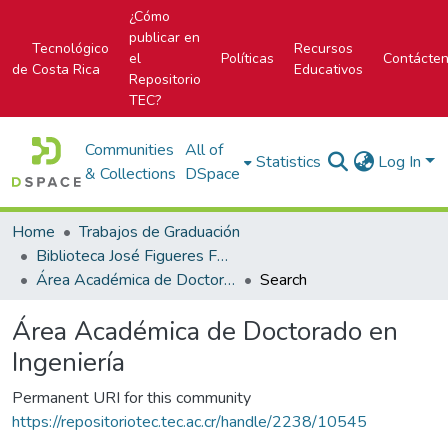
¿Cómo
publicar en
Tecnológico
Recursos
el
Políticas
Contácte
de Costa Rica
Educativos
Repositorio
TEC?
Communities
All of
Statistics
Log In
& Collections
DSpace
Home
Trabajos de Graduación
Biblioteca José Figueres Ferrer
Área Académica de Doctorado en Ingeniería
Search
Área Académica de Doctorado en
Ingeniería
Permanent URI for this community
https://repositoriotec.tec.ac.cr/handle/2238/10545