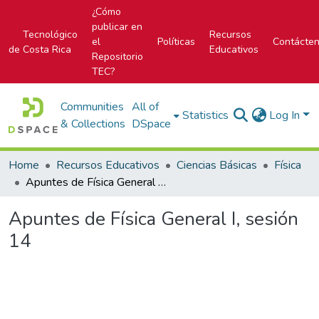
¿Cómo
publicar en
Tecnológico
Recursos
el
Políticas
Contácte
de Costa Rica
Educativos
Repositorio
TEC?
Communities
All of
Statistics
Log In
& Collections
DSpace
Home
Recursos Educativos
Ciencias Básicas
Física
Apuntes de Física General I, sesión 14
Apuntes de Física General I, sesión
14