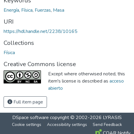
Keywords
Energía
,
Física
,
Fuerzas
,
Masa
URI
https://hdl.handle.net/2238/10165
Collections
Física
Creative Commons license
Except where otherwised noted, this
item's license is described as
acceso
abierto
Full item page
DSpace software
copyright © 2002-2026
LYRASIS
Cookie settings
Accessibility settings
Send Feedback
COAR Notify