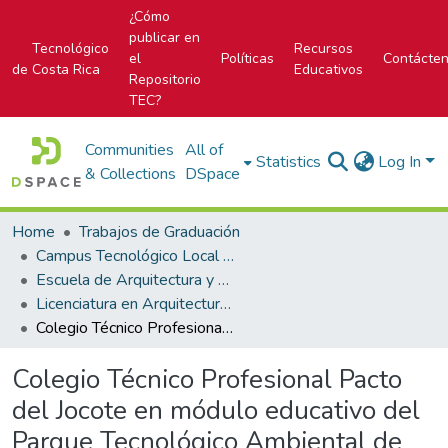
¿Cómo
publicar en
Tecnológico
Recursos
el
Políticas
Contácte
de Costa Rica
Educativos
Repositorio
TEC?
Communities
All of
Statistics
Log In
& Collections
DSpace
Home
Trabajos de Graduación
Campus Tecnológico Local San José
Escuela de Arquitectura y Urbanismo
Licenciatura en Arquitectura y Urbanismo
Colegio Técnico Profesional Pacto del Jocote en módulo educativo del Parque Tecnológico Ambiental de Alajuela
Colegio Técnico Profesional Pacto
del Jocote en módulo educativo del
Parque Tecnológico Ambiental de