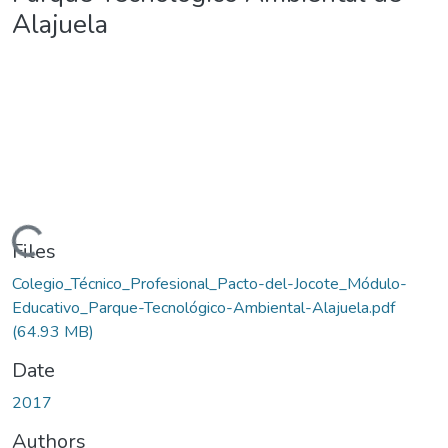
Alajuela
ding...
Files
Colegio_Técnico_Profesional_Pacto-del-Jocote_Módulo-
Educativo_Parque-Tecnológico-Ambiental-Alajuela.pdf
(64.93 MB)
Date
2017
Authors