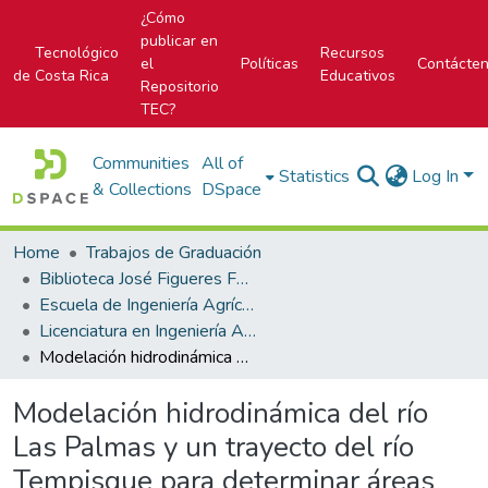
¿Cómo
publicar en
Tecnológico
Recursos
el
Políticas
Contácte
de Costa Rica
Educativos
Repositorio
TEC?
Communities
All of
Statistics
Log In
& Collections
DSpace
Home
Trabajos de Graduación
Biblioteca José Figueres Ferrer
Escuela de Ingeniería Agrícola
Licenciatura en Ingeniería Agrícola
Modelación hidrodinámica del río Las Palmas y un trayecto del río Tempisque para determinar áreas de afectación en eventos extremos, permitiendo visualizar su influencia sobre la red de canales del proyecto Paacume
Modelación hidrodinámica del río
Las Palmas y un trayecto del río
Tempisque para determinar áreas