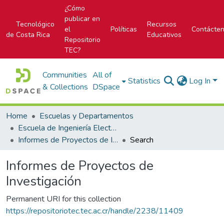
¿Cómo
publicar en
Tecnológico
Recursos
el
Políticas
Contácte
de Costa Rica
Educativos
Repositorio
TEC?
Communities
All of
Statistics
Log In
& Collections
DSpace
Home
Escuelas y Departamentos
Escuela de Ingeniería Electromecánica
Informes de Proyectos de Investigación
Search
Informes de Proyectos de
Investigación
Permanent URI for this collection
https://repositoriotec.tec.ac.cr/handle/2238/11409