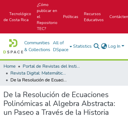
¿Cómo
publicar en
Tecnológico
Recursos
el
Políticas
Contácte
de Costa Rica
Educativos
Repositorio
TEC?
Communities
All of
Statistics
Log In
& Collections
DSpace
Home
Portal de Revistas del Instituto Tecnológico de Costa Rica
Revista Digital: Matemática, Educación e Internet
De la Resolución de Ecuaciones Polinómicas al Algebra Abstracta: un Paseo a Través de la Historia
De la Resolución de Ecuaciones
Polinómicas al Algebra Abstracta:
un Paseo a Través de la Historia