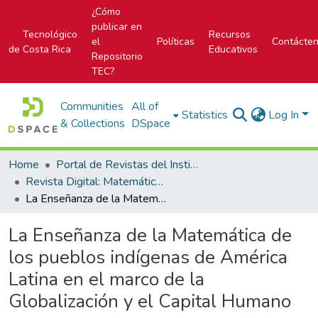
¿Cómo
publicar en
Tecnológico
Recursos
el
Políticas
Contácte
de Costa Rica
Educativos
Repositorio
TEC?
Communities
All of
Statistics
Log In
& Collections
DSpace
Home
Portal de Revistas del Instituto Tecnológico de Costa Rica
Revista Digital: Matemática, Educación e Internet
La Enseñanza de la Matemática de los pueblos indígenas de América Latina en el marco de la Globalización y el Capital Humano
La Enseñanza de la Matemática de
los pueblos indígenas de América
Latina en el marco de la
Globalización y el Capital Humano