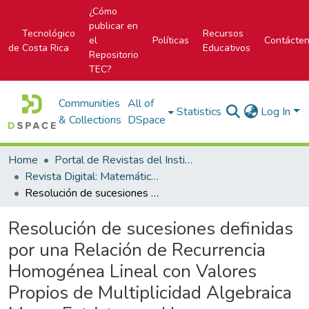
¿Cómo
publicar en
Tecnológico
Recursos
el
Políticas
Contácte
de Costa Rica
Educativos
Repositorio
TEC?
Communities
All of
Statistics
Log In
& Collections
DSpace
Home
Portal de Revistas del Instituto Tecnológico de Costa Rica
Revista Digital: Matemática, Educación e Internet
Resolución de sucesiones definidas por una Relación de Recurrencia Homogénea Lineal con Valores Propios de Multiplicidad Algebraica Mayor Estricta que Uno
Resolución de sucesiones definidas
por una Relación de Recurrencia
Homogénea Lineal con Valores
Propios de Multiplicidad Algebraica