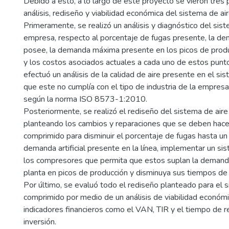
Debido a esto, a lo largo de este proyecto se vieron tres 
análisis, rediseño y viabilidad económica del sistema de ai
Primeramente, se realizó un análisis y diagnóstico del sist
empresa, respecto al porcentaje de fugas presente, la dem
posee, la demanda máxima presente en los picos de produ
y los costos asociados actuales a cada uno de estos pun
efectuó un análisis de la calidad de aire presente en el s
que este no cumplía con el tipo de industria de la empresa
según la norma ISO 8573-1:2010.
Posteriormente, se realizó el rediseño del sistema de air
planteando los cambios y reparaciones que se deben hacer
comprimido para disminuir el porcentaje de fugas hasta un
demanda artificial presente en la línea, implementar un si
los compresores que permita que estos suplan la demand
planta en picos de producción y disminuya sus tiempos de
Por último, se evaluó todo el rediseño planteado para el s
comprimido por medio de un análisis de viabilidad económ
indicadores financieros como el VAN, TIR y el tiempo de r
inversión.