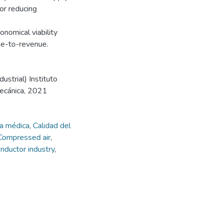
or reducing
nomical viability
ime-to-revenue.
strial) Instituto
mecánica, 2021
ia médica
,
Calidad del
Compressed air
,
nductor industry
,