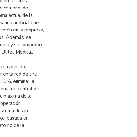
puntos claros:
re comprimido.
ema actual de la
anda artificial que
cción en la empresa,
tos. Además, se
istema y se comprobó
 Utitec Medical,
e comprimido,
 en la red de aire
 10%, eliminar la
stema de control de
a máxima de la
 operación.
istema de aire
ica, basada en
etorno de la