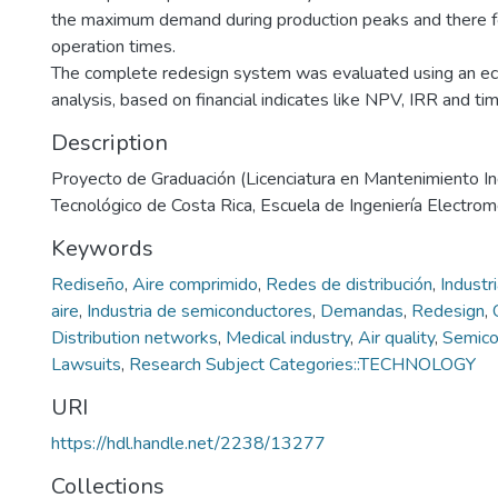
the maximum demand during production peaks and there f
operation times.
The complete redesign system was evaluated using an eco
analysis, based on financial indicates like NPV, IRR and t
Description
Proyecto de Graduación (Licenciatura en Mantenimiento Indu
Tecnológico de Costa Rica, Escuela de Ingeniería Electro
Keywords
Rediseño
,
Aire comprimido
,
Redes de distribución
,
Industr
aire
,
Industria de semiconductores
,
Demandas
,
Redesign
,
Distribution networks
,
Medical industry
,
Air quality
,
Semico
Lawsuits
,
Research Subject Categories::TECHNOLOGY
URI
https://hdl.handle.net/2238/13277
Collections