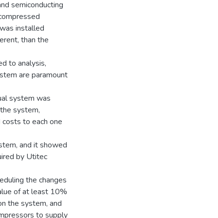
 and semiconducting
r compressed
was installed
rent, than the
d to analysis,
system are paramount
tual system was
 the system,
 costs to each one
system, and it showed
ired by Utitec
eduling the changes
alue of at least 10%
 on the system, and
ompressors to supply