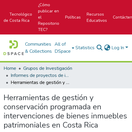
¿Cómo
publicar en
Tecnológico
Recursos
el
Políticas
Contácte
de Costa Rica
Educativos
Repositorio
TEC?
Communities
All of
Statistics
Log In
& Collections
DSpace
Home
Grupos de Investigación
Informes de proyectos de investigación
Herramientas de gestión y conservación programada en intervenciones de bienes inmuebles patrimoniales en Costa Rica
Herramientas de gestión y
conservación programada en
intervenciones de bienes inmuebles
patrimoniales en Costa Rica