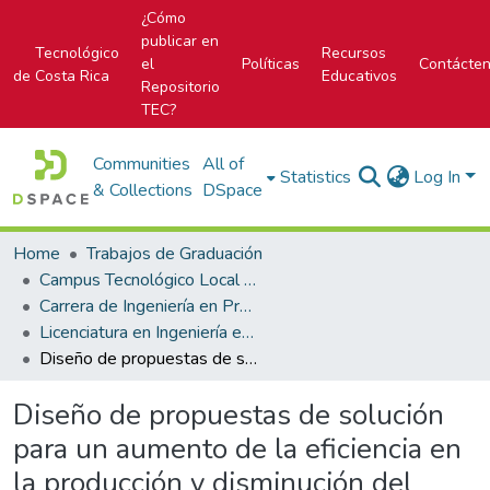
¿Cómo
publicar en
Tecnológico
Recursos
el
Políticas
Contácte
de Costa Rica
Educativos
Repositorio
TEC?
Communities
All of
Statistics
Log In
& Collections
DSpace
Home
Trabajos de Graduación
Campus Tecnológico Local San Carlos
Carrera de Ingeniería en Producción Industrial
Licenciatura en Ingeniería en Producción Industrial
Diseño de propuestas de solución para un aumento de la eficiencia en la producción y disminución del desperdicio del estator 1213-1-095-05
Diseño de propuestas de solución
para un aumento de la eficiencia en
la producción y disminución del