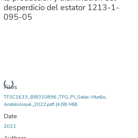
desperdicio del estator 1213-1-
095-05
Loading...
Files
TFSC1633_BIB310896_TFG_PI_Salas-Murillo,
AndrésJosué_2022.pdf
(4.88 MB)
Date
2022