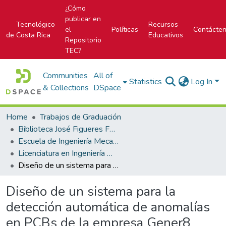
¿Cómo
publicar en
Tecnológico
Recursos
el
Políticas
Contácte
de Costa Rica
Educativos
Repositorio
TEC?
Communities
All of
Statistics
Log In
& Collections
DSpace
Home
Trabajos de Graduación
Biblioteca José Figueres Ferrer
Escuela de Ingeniería Mecatrónica (antes era Área Académica de Ingeniería Mecatrónica)
Licenciatura en Ingeniería Mecatrónica
Diseño de un sistema para la detección automática de anomalías en PCBs de la empresa Gener8
Diseño de un sistema para la
detección automática de anomalías
en PCBs de la empresa Gener8