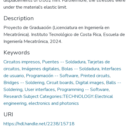
displacements of 0.002 mm. Furthermore, the stresses were
under the material’s elastic limit.
Description
Proyecto de Graduación (Licenciatura en Ingeniería en
Mecatrónica). Instituto Tecnológico de Costa Rica, Escuela de
Ingeniería Mecatrónica, 2024.
Keywords
Circuitos impresos
,
Puentes -- Soldadura
,
Tarjetas de
circuitos
,
Imágenes digitales
,
Bolas -- Soldadura
,
Interfaces
de usuario
,
Programación -- Software
,
Printed circuits
,
Bridges -- Soldering
,
Circuit boards
,
Digital images
,
Balls --
Soldering
,
User interfaces
,
Programming -- Software
,
Research Subject Categories::TECHNOLOGY::Electrical
engineering, electronics and photonics
URI
https://hdl.handle.net/2238/15718