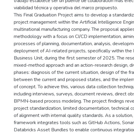
trabajo establece ser un puente de colaboración más efect
viabilidad técnica y operativa del marco propuesto.
This Final Graduation Project aims to develop a standardi
project management within the Artificial Intelligence Engi
multinational manufacturing company. The proposal appli
methodology with a focus on CI/CD implementation, aimin
processes of planning, documentation, analysis, developme
deployment of AI-related projects, specifically within the
Business Unit, during the first semester of 2025. The res
mixed-method approach and an action-research design, div
phases: diagnosis of the current situation, design of the 
between the current and proposed states, and the implem
of concept. To achieve this, various data collection techni
including interviews, surveys, document reviews, direct ob
BPMN-based process modeling. The project findings reveal
project standardization, limited documentation, technical co
of alignment with internal quality standards. As a solution
framework integrates tools such as GitHub Actions, Sona
Databricks Asset Bundles to enable continuous integrati