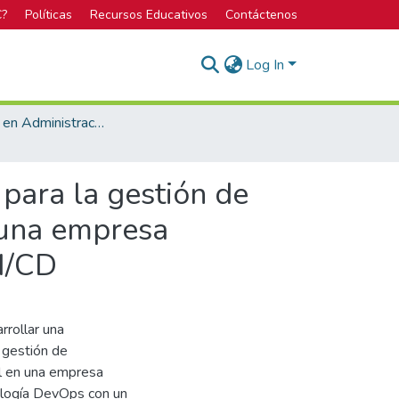
C?
Políticas
Recursos Educativos
Contáctenos
Log In
Licenciatura en Administración de Tecnología de Información
para la gestión de
n una empresa
I/CD
rrollar una
 gestión de
ial en una empresa
dología DevOps con un