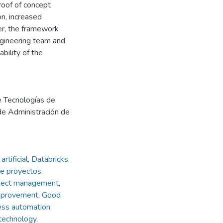
oof of concept
n, increased
er, the framework
ngineering team and
ability of the
e Tecnologías de
 de Administración de
artificial
,
Databricks
,
de proyectos
,
ject management
,
mprovement
,
Good
ess automation
,
technology
,