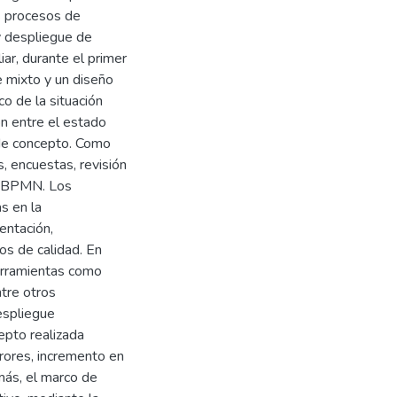
os procesos de
 y despliegue de
ar, durante el primer
 mixto y un diseño
co de la situación
ón entre el estado
 de concepto. Como
, encuestas, revisión
s BPMN. Los
s en la
entación,
nos de calidad. En
herramientas como
tre otros
espliegue
epto realizada
rrores, incremento en
más, el marco de