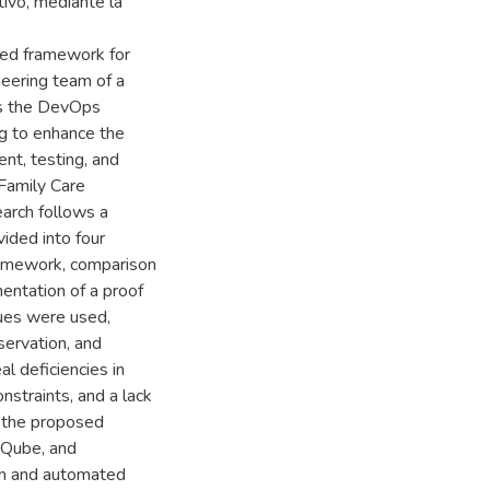
ivo, mediante la
zed framework for
neering team of a
es the DevOps
g to enhance the
nt, testing, and
 Family Care
earch follows a
ided into four
framework, comparison
entation of a proof
ques were used,
servation, and
 deficiencies in
nstraints, and a lack
, the proposed
rQube, and
on and automated