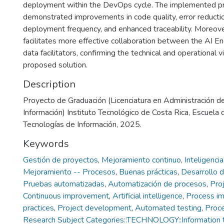
deployment within the DevOps cycle. The implemented pr
demonstrated improvements in code quality, error reductio
deployment frequency, and enhanced traceability. Moreov
facilitates more effective collaboration between the AI E
data facilitators, confirming the technical and operational vi
proposed solution.
Description
Proyecto de Graduación (Licenciatura en Administración d
Información) Instituto Tecnológico de Costa Rica, Escuela
Tecnologías de Información, 2025.
Keywords
Gestión de proyectos
,
Mejoramiento continuo
,
Inteligencia 
Mejoramiento -- Procesos
,
Buenas prácticas
,
Desarrollo 
Pruebas automatizadas
,
Automatización de procesos
,
Pro
Continuous improvement
,
Artificial intelligence
,
Process i
practices
,
Project development
,
Automated testing
,
Proc
Research Subject Categories::TECHNOLOGY::Information 