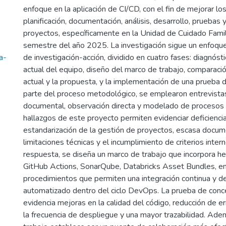
enfoque en la aplicación de CI/CD, con el fin de mejorar l
planificación, documentación, análisis, desarrollo, pruebas
proyectos, específicamente en la Unidad de Cuidado Famili
semestre del año 2025. La investigación sigue un enfoque
a-
de investigación-acción, dividido en cuatro fases: diagnósti
actual del equipo, diseño del marco de trabajo, comparaci
actual y la propuesta, y la implementación de una prueba
parte del proceso metodológico, se emplearon entrevistas
documental, observación directa y modelado de proceso
hallazgos de este proyecto permiten evidenciar deficiencia
estandarización de la gestión de proyectos, escasa docum
limitaciones técnicas y el incumplimiento de criterios inter
respuesta, se diseña un marco de trabajo que incorpora 
GitHub Actions, SonarQube, Databricks Asset Bundles, en
procedimientos que permiten una integración continua y d
automatizado dentro del ciclo DevOps. La prueba de conc
evidencia mejoras en la calidad del código, reducción de e
la frecuencia de despliegue y una mayor trazabilidad. Ade