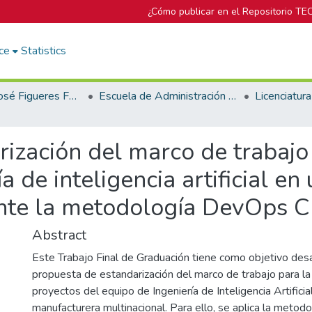
¿Cómo publicar en el Repositorio TE
ce
Statistics
Biblioteca José Figueres Ferrer
Escuela de Administración de Tecnologías de Información (antes era Área Académica de Administración de Tecnologías de Información)
ización del marco de trabajo 
a de inteligencia artificial e
nte la metodología DevOps C
Abstract
Este Trabajo Final de Graduación tiene como objetivo desa
propuesta de estandarización del marco de trabajo para la
proyectos del equipo de Ingeniería de Inteligencia Artific
manufacturera multinacional. Para ello, se aplica la meto