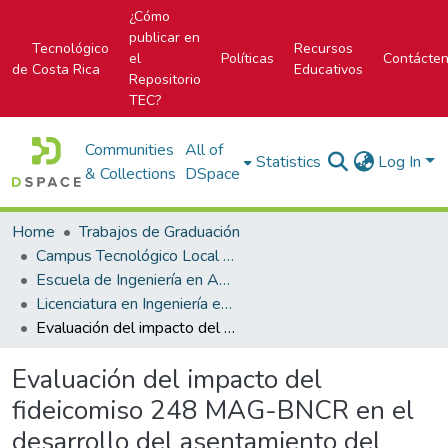
¿Cómo
publicar en
Tecnológico
Recursos
el
Políticas
Contácte
de Costa Rica
Educativos
Repositorio
TEC?
Communities
All of
Statistics
Log In
& Collections
DSpace
Home
Trabajos de Graduación
Campus Tecnológico Local San Carlos
Escuela de Ingeniería en Agronomía
Licenciatura en Ingeniería en Agronomía
Evaluación del impacto del fideicomiso 248 MAG-BNCR en el desarrollo del asentamiento del valle en el cantón de Guatuso
Evaluación del impacto del
fideicomiso 248 MAG-BNCR en el
desarrollo del asentamiento del