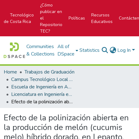
¿Cómo
publicar en
Tecnológico
Recursos
el
Políticas
Contácte
de Costa Rica
Educativos
Repositorio
TEC?
Communities
All of
Statistics
Log In
& Collections
DSpace
Home
Trabajos de Graduación
Campus Tecnológico Local San Carlos
Escuela de Ingeniería en Agronomía
Licenciatura en Ingeniería en Agronomía
Efecto de la polinización abierta en la producción de melón (cucumis melo) híbrido dorado, en Lepanto, Puntarenas y Nandayure, Guanacaste.
Efecto de la polinización abierta en
la producción de melón (cucumis
melo) híbrido dorado, en Lepanto,