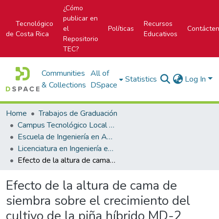
¿Cómo
publicar en
Tecnológico
Recursos
el
Políticas
Contácte
de Costa Rica
Educativos
Repositorio
TEC?
Communities
All of
Statistics
Log In
& Collections
DSpace
Home
Trabajos de Graduación
Campus Tecnológico Local San Carlos
Escuela de Ingeniería en Agronomía
Licenciatura en Ingeniería en Agronomía
Efecto de la altura de cama de siembra sobre el crecimiento del cultivo de la piña híbrido MD-2 (Ananas comosus var. comosus), en Pindeco Pacífico, Buenos Aires, Puntarenas / Gerald
Efecto de la altura de cama de
siembra sobre el crecimiento del
cultivo de la piña híbrido MD-2