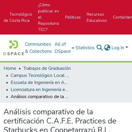
¿Cómo
publicar en
Tecnológico
Recursos
el
Políticas
Contácte
de Costa Rica
Educativos
Repositorio
TEC?
Communities
All of
Statistics
Log In
& Collections
DSpace
Home
Trabajos de Graduación
Campus Tecnológico Local San Carlos
Escuela de Ingeniería en Agronomía
Licenciatura en Ingeniería en Agronomía
Análisis comparativo de la certificación C.A.F.E. Practices de Starbucks en Coopetarrazú R.L.
Análisis comparativo de la
certificación C.A.F.E. Practices de
Starbucks en Coopetarrazú R.L.