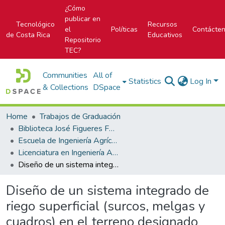
¿Cómo
publicar en
Tecnológico
Recursos
el
Políticas
Contácte
de Costa Rica
Educativos
Repositorio
TEC?
Communities
All of
Statistics
Log In
& Collections
DSpace
Home
Trabajos de Graduación
Biblioteca José Figueres Ferrer
Escuela de Ingeniería Agrícola
Licenciatura en Ingeniería Agrícola
Diseño de un sistema integrado de riego superficial (surcos, melgas y cuadros) en el terreno designado como área experimental de la Escuela de Ingeniería Agrícola del Instituto Tecnológico de Costa Rica, Cartago.
Diseño de un sistema integrado de
riego superficial (surcos, melgas y
cuadros) en el terreno designado