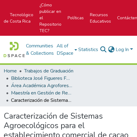
¿Cómo
publicar en
Tecnológico
Recursos
el
Políticas
Contácte
de Costa Rica
Educativos
Repositorio
TEC?
Communities
All of
Statistics
Log In
& Collections
DSpace
Home
Trabajos de Graduación
Biblioteca José Figueres Ferrer
Área Académica Agroforestal
Maestría en Gestión de Recursos Naturales y Tecnologías de Producción
Caracterización de Sistemas Agroecológicos para el establecimiento comercial de cacao orgánico (Theobroma cacao) en Talamanca
Caracterización de Sistemas
Agroecológicos para el
establecimiento comercial de cacao