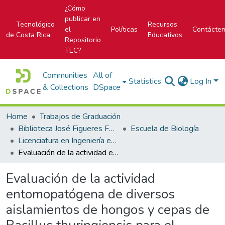
¿Cómo
publicar en
Tecnológico
Recursos
el
Políticas
Contácte
de Costa Rica
Educativos
Repositorio
TEC?
Communities
All of
Statistics
Log In
& Collections
DSpace
Home
Trabajos de Graduación
Biblioteca José Figueres Ferrer
Escuela de Biología
Licenciatura en Ingeniería en Biotecnología
Evaluación de la actividad entomopatógena de diversos aislamientos de hongos y cepas de Bacillus thuringiensis para el potencial desarrollo de un bioformulado contra las hormigas cortadoras de hojas de la especie Atta cephalotes
Evaluación de la actividad
entomopatógena de diversos
aislamientos de hongos y cepas de