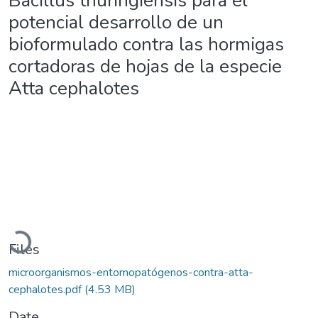
Bacillus thuringiensis para el
potencial desarrollo de un
bioformulado contra las hormigas
cortadoras de hojas de la especie
Atta cephalotes
Loading...
Files
microorganismos-entomopatógenos-contra-atta-
cephalotes.pdf
(4.53 MB)
Date