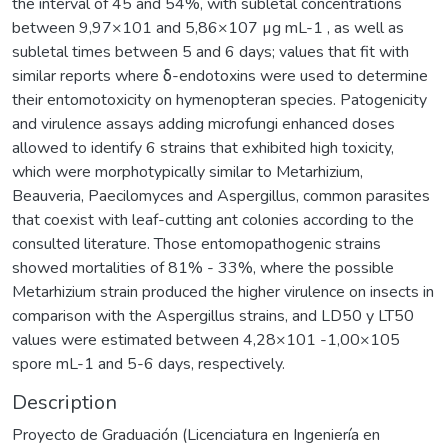
the interval of 45 and 54%, with subletal concentrations
between 9,97×101 and 5,86×107 µg mL-1 , as well as
subletal times between 5 and 6 days; values that fit with
similar reports where δ-endotoxins were used to determine
their entomotoxicity on hymenopteran species. Patogenicity
and virulence assays adding microfungi enhanced doses
allowed to identify 6 strains that exhibited high toxicity,
which were morphotypically similar to Metarhizium,
Beauveria, Paecilomyces and Aspergillus, common parasites
that coexist with leaf-cutting ant colonies according to the
consulted literature. Those entomopathogenic strains
showed mortalities of 81% - 33%, where the possible
Metarhizium strain produced the higher virulence on insects in
comparison with the Aspergillus strains, and LD50 y LT50
values were estimated between 4,28×101 -1,00×105
spore mL-1 and 5-6 days, respectively.
Description
Proyecto de Graduación (Licenciatura en Ingeniería en