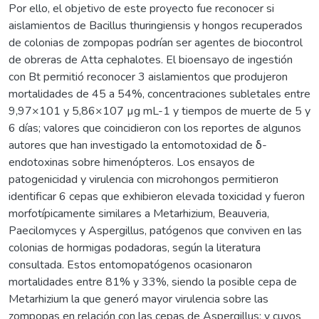
Por ello, el objetivo de este proyecto fue reconocer si
aislamientos de Bacillus thuringiensis y hongos recuperados
de colonias de zompopas podrían ser agentes de biocontrol
de obreras de Atta cephalotes. El bioensayo de ingestión
con Bt permitió reconocer 3 aislamientos que produjeron
mortalidades de 45 a 54%, concentraciones subletales entre
9,97×101 y 5,86×107 µg mL-1 y tiempos de muerte de 5 y
6 días; valores que coincidieron con los reportes de algunos
autores que han investigado la entomotoxidad de δ-
endotoxinas sobre himenópteros. Los ensayos de
patogenicidad y virulencia con microhongos permitieron
identificar 6 cepas que exhibieron elevada toxicidad y fueron
morfotípicamente similares a Metarhizium, Beauveria,
Paecilomyces y Aspergillus, patógenos que conviven en las
colonias de hormigas podadoras, según la literatura
consultada. Estos entomopatógenos ocasionaron
mortalidades entre 81% y 33%, siendo la posible cepa de
Metarhizium la que generó mayor virulencia sobre las
zompopas en relación con las cepas de Aspergillus; y cuyos