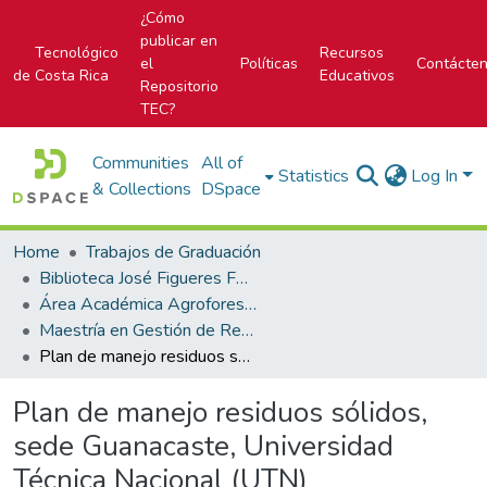
¿Cómo
publicar en
Tecnológico
Recursos
el
Políticas
Contácte
de Costa Rica
Educativos
Repositorio
TEC?
Communities
All of
Statistics
Log In
& Collections
DSpace
Home
Trabajos de Graduación
Biblioteca José Figueres Ferrer
Área Académica Agroforestal
Maestría en Gestión de Recursos Naturales y Tecnologías de Producción
Plan de manejo residuos sólidos, sede Guanacaste, Universidad Técnica Nacional (UTN)
Plan de manejo residuos sólidos,
sede Guanacaste, Universidad
Técnica Nacional (UTN)