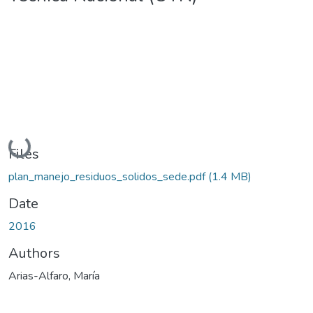
Loading...
Files
plan_manejo_residuos_solidos_sede.pdf
(1.4 MB)
Date
2016
Authors
Arias-Alfaro, María