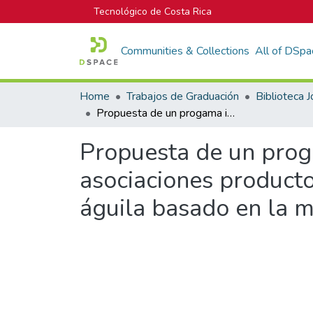
Tecnológico de Costa Rica
Communities & Collections
All of DSpa
Home
Trabajos de Graduación
Propuesta de un progama integral de seguridad e higiene en las asociaciones productoras de frijol y maíz de concepción de pilas y el águila basado en la metodología WISE, zona sur, Costa Rica
Propuesta de un proga
asociaciones productor
águila basado en la m