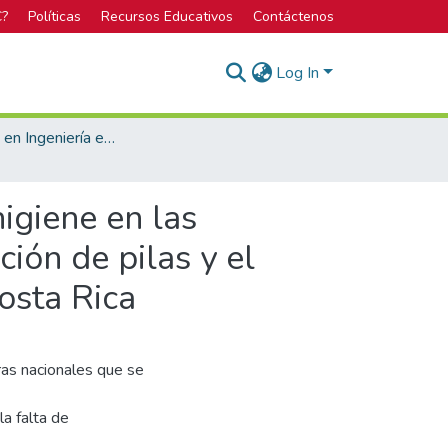
C?
Políticas
Recursos Educativos
Contáctenos
Log In
Bachillerato en Ingeniería en Seguridad Laboral e Higiene Ambiental
igiene en las
ión de pilas y el
osta Rica
ras nacionales que se
la falta de