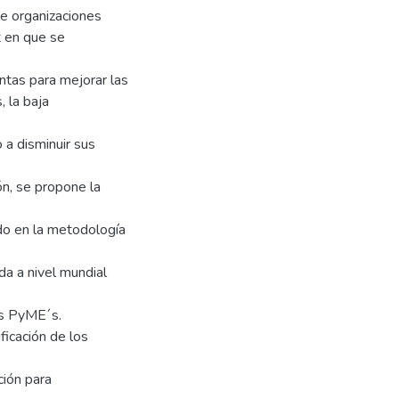
de organizaciones
t en que se
ntas para mejorar las
 la baja
 a disminuir sus
ón, se propone la
do en la metodología
da a nivel mundial
as PyME´s.
ficación de los
ción para