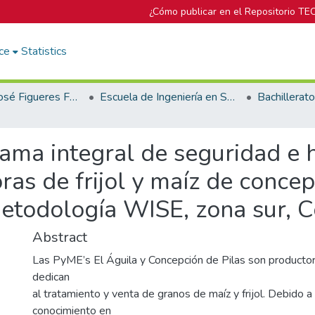
¿Cómo publicar en el Repositorio TE
ce
Statistics
Biblioteca José Figueres Ferrer
Escuela de Ingeniería en Seguridad Laboral e Higiene Ambiental
ma integral de seguridad e h
as de frijol y maíz de concepc
etodología WISE, zona sur, C
Abstract
Las PyME’s El Águila y Concepción de Pilas son producto
dedican
al tratamiento y venta de granos de maíz y frijol. Debido a 
conocimiento en