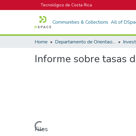
Tecnológico de Costa Rica
Communities & Collections
All of DSpa
Home
Departamento de Orientación y Psicología
Informe sobre tasas d
Loading...
Files