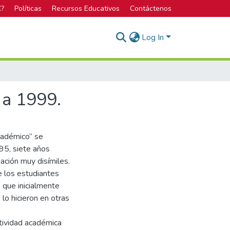
C?
Políticas
Recursos Educativos
Contáctenos
Log In
 a 1999.
cadémico” se
95, siete años
ación muy disímiles.
e los estudiantes
 que inicialmente
 lo hicieron en otras
ctividad académica