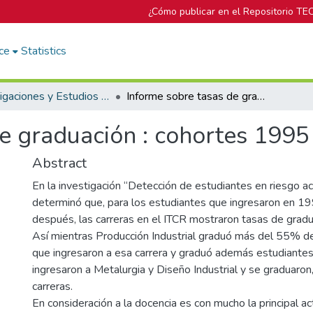
¿Cómo publicar en el Repositorio TE
ce
Statistics
Investigaciones y Estudios del DOP
Informe sobre tasas de graduación : cohortes 1995 a 1999.
e graduación : cohortes 1995
Abstract
En la investigación “Detección de estudiantes en riesgo a
determinó que, para los estudiantes que ingresaron en 19
después, las carreras en el ITCR mostraron tasas de gradu
Así mientras Producción Industrial graduó más del 55% d
que ingresaron a esa carrera y graduó además estudiantes
ingresaron a Metalurgia y Diseño Industrial y se graduaron,
carreras.
En consideración a la docencia es con mucho la principal a