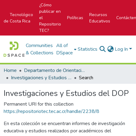
¿Cómo
publicar en
Tecnológico
Recursos
el
Políticas
Contácte
de Costa Rica
Educativos
Repositorio
TEC?
Communities
All of
Statistics
Log In
& Collections
DSpace
Home
Departamento de Orientación y Psicología
Investigaciones y Estudios del DOP
Search
Investigaciones y Estudios del DOP
Permanent URI for this collection
https://repositoriotec.tec.ac.cr/handle/2238/8
En esta colección se encuentran informes de investigación
educativa y estudios realizados por académicos del