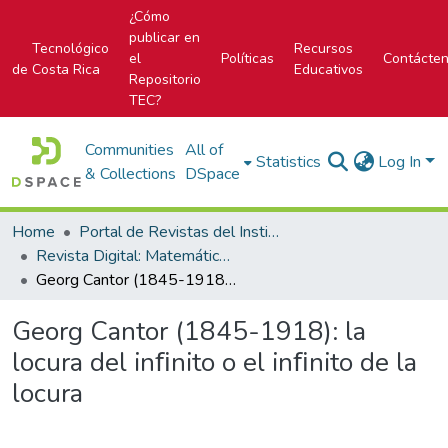
¿Cómo
publicar en
Tecnológico
Recursos
el
Políticas
Contácte
de Costa Rica
Educativos
Repositorio
TEC?
Communities
All of
Statistics
Log In
& Collections
DSpace
Home
Portal de Revistas del Instituto Tecnológico de Costa Rica
Revista Digital: Matemática, Educación e Internet
Georg Cantor (1845-1918): la locura del inﬁnito o el inﬁnito de la locura
Georg Cantor (1845-1918): la
locura del inﬁnito o el inﬁnito de la
locura