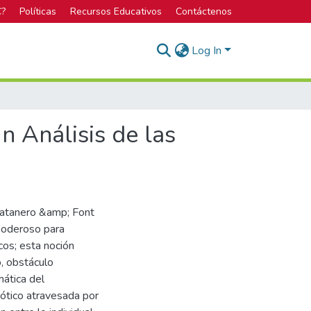
C?
Políticas
Recursos Educativos
Contáctenos
Log In
n Análisis de las
 Batanero &amp; Font
poderoso para
cos; esta noción
, obstáculo
mática del
iótico atravesada por