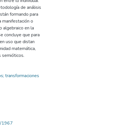
n entre lo individual
etodología de análisis
están formando para
a manifestación o
o algebraico en la
 Se concluye que para
 en uso que distan
munidad matemática,
s semióticos.
cos; transformaciones
ew/1967