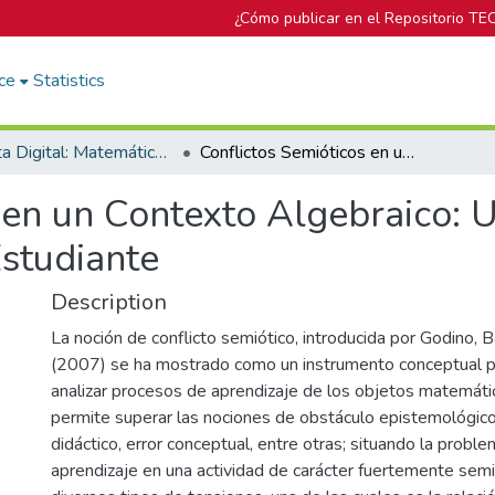
¿Cómo publicar en el Repositorio TE
ce
Statistics
Revista Digital: Matemática, Educación e Internet
Conflictos Semióticos en un Contexto Algebraico: Un Análisis de las Producciones de los Estudiante
 en un Contexto Algebraico: U
Estudiante
Description
La noción de conflicto semiótico, introducida por Godino,
(2007) se ha mostrado como un instrumento conceptual 
analizar procesos de aprendizaje de los objetos matemáti
permite superar las nociones de obstáculo epistemológico
didáctico, error conceptual, entre otras; situando la proble
aprendizaje en una actividad de carácter fuertemente sem