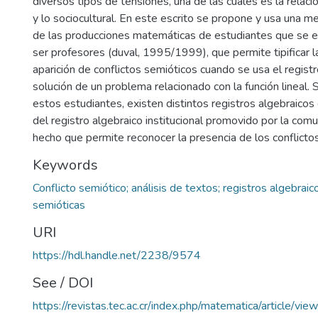
diversos tipos de tensiones, una de las cuales es la relació
y lo sociocultural. En este escrito se propone y usa una m
de las producciones matemáticas de estudiantes que se 
ser profesores (duval, 1995/1999), que permite tipificar l
aparición de conflictos semióticos cuando se usa el registr
solución de un problema relacionado con la función lineal.
estos estudiantes, existen distintos registros algebraicos
del registro algebraico institucional promovido por la co
hecho que permite reconocer la presencia de los conflicto
Keywords
Conflicto semiótico; análisis de textos; registros algebrai
semióticas
URI
https://hdl.handle.net/2238/9574
See / DOI
https://revistas.tec.ac.cr/index.php/matematica/article/vi