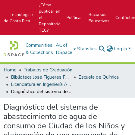
¿Cómo
publicar en
Tecnológico
Recursos
el
Políticas
Contácte
de Costa Rica
Educativos
Repositorio
TEC?
Communities
All of
Statistics
Log In
& Collections
DSpace
Home
Trabajos de Graduación
Biblioteca José Figueres Ferrer
Escuela de Química
Licenciatura en Ingeniería Ambiental
Diagnóstico del sistema de abastecimiento de agua de consumo de Ciudad de los Niños y elaboración de una propuesta de diseño
Diagnóstico del sistema de
abastecimiento de agua de
consumo de Ciudad de los Niños y