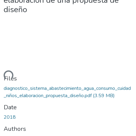
elaboración de una propuesta de
diseño
ding...
Files
diagnostico_sistema_abastecimiento_agua_consumo_cuidad
_niños_elaboracion_propuesta_diseño.pdf
(3.59 MB)
Date
2018
Authors