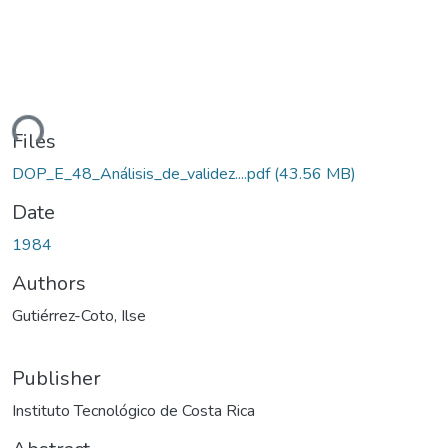
ding...
Files
DOP_E_48_Análisis_de_validez....pdf
(43.56 MB)
Date
1984
Authors
Gutiérrez-Coto, Ilse
Publisher
Instituto Tecnológico de Costa Rica