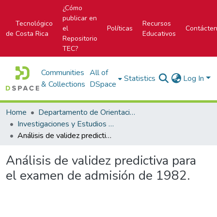
¿Cómo
publicar en
Tecnológico
Recursos
el
Políticas
Contácte
de Costa Rica
Educativos
Repositorio
TEC?
Communities
All of
Statistics
Log In
& Collections
DSpace
Home
Departamento de Orientación y Psicología
Investigaciones y Estudios del DOP
Análisis de validez predictiva para el examen de admisión de 1982.
Análisis de validez predictiva para
el examen de admisión de 1982.