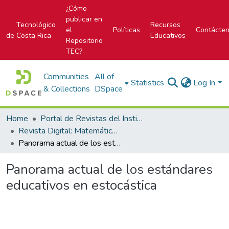
¿Cómo
publicar en
Tecnológico
Recursos
el
Políticas
Contácte
de Costa Rica
Educativos
Repositorio
TEC?
Communities
All of
Statistics
Log In
& Collections
DSpace
Home
Portal de Revistas del Instituto Tecnológico de Costa Rica
Revista Digital: Matemática, Educación e Internet
Panorama actual de los estándares educativos en estocástica
Panorama actual de los estándares
educativos en estocástica