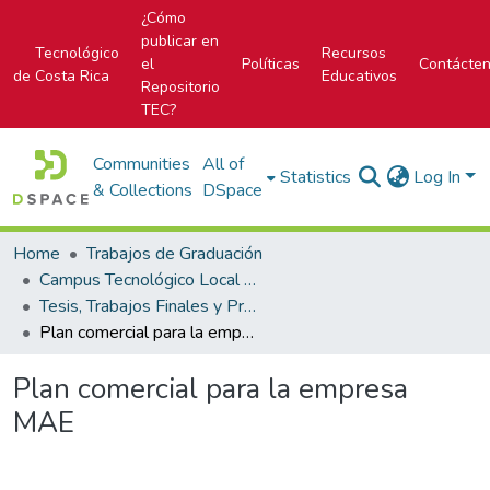
¿Cómo
publicar en
Tecnológico
Recursos
el
Políticas
Contácte
de Costa Rica
Educativos
Repositorio
TEC?
Communities
All of
Statistics
Log In
& Collections
DSpace
Home
Trabajos de Graduación
Campus Tecnológico Local San Carlos
Tesis, Trabajos Finales y Prácticas de Especialidad
Plan comercial para la empresa MAE
Plan comercial para la empresa
MAE