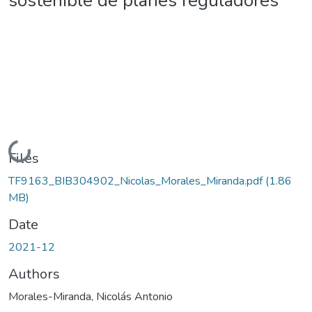
sostenible de planes reguladores
Loading...
Files
TF9163_BIB304902_Nicolas_Morales_Miranda.pdf
(1.86
MB)
Date
2021-12
Authors
Morales-Miranda, Nicolás Antonio