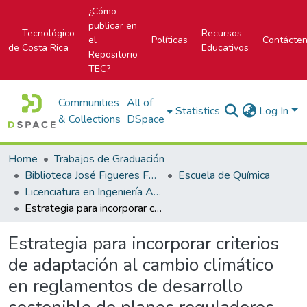
¿Cómo
publicar en
Tecnológico
Recursos
el
Políticas
Contácte
de Costa Rica
Educativos
Repositorio
TEC?
Communities
All of
Statistics
Log In
& Collections
DSpace
Home
Trabajos de Graduación
Biblioteca José Figueres Ferrer
Escuela de Química
Licenciatura en Ingeniería Ambiental
Estrategia para incorporar criterios de adaptación al cambio climático en reglamentos de desarrollo sostenible de planes reguladores
Estrategia para incorporar criterios
de adaptación al cambio climático
en reglamentos de desarrollo