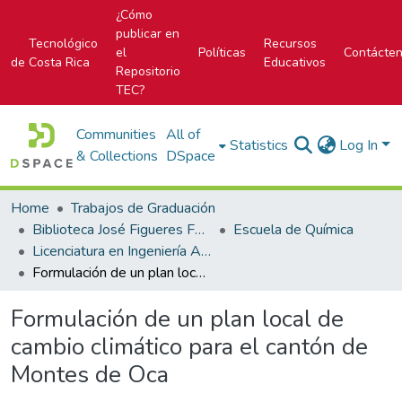
¿Cómo
publicar en
Tecnológico
Recursos
el
Políticas
Contácte
de Costa Rica
Educativos
Repositorio
TEC?
Communities
All of
Statistics
Log In
& Collections
DSpace
Home
Trabajos de Graduación
Biblioteca José Figueres Ferrer
Escuela de Química
Licenciatura en Ingeniería Ambiental
Formulación de un plan local de cambio climático para el cantón de Montes de Oca
Formulación de un plan local de
cambio climático para el cantón de
Montes de Oca