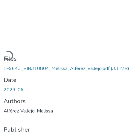
Loading...
Files
TF9643_BIB310804_Melissa_Alferez_Vallejo.pdf
(3.1 MB)
Date
2023-06
Authors
Alférez-Vallejo, Melissa
Publisher