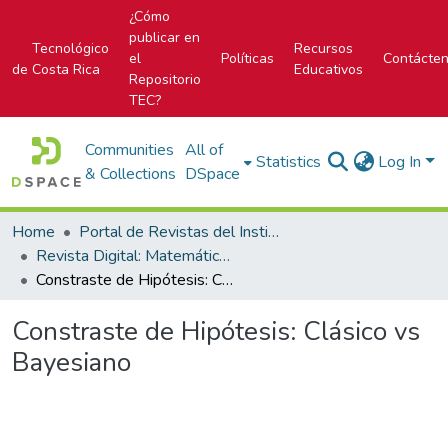
¿Cómo
publicar en
Tecnológico
Recursos
el
Políticas
Contácte
de Costa Rica
Educativos
Repositorio
TEC?
Communities
All of
Statistics
Log In
& Collections
DSpace
Home
Portal de Revistas del Instituto Tecnológico de Costa Rica
Revista Digital: Matemática, Educación e Internet
Constraste de Hipótesis: Clásico vs Bayesiano
Constraste de Hipótesis: Clásico vs
Bayesiano