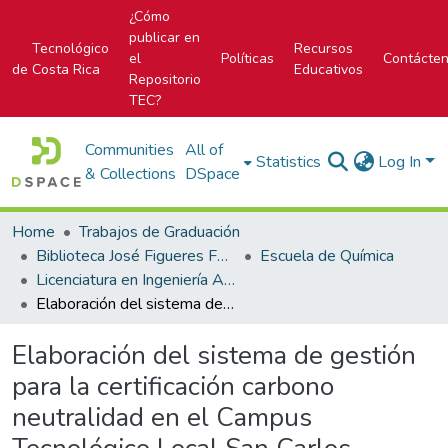
¿Cómo
publicar en
Tecnológico
Recursos
el
Políticas
Contácte
de Costa Rica
Educativos
Repositorio
TEC?
Communities
All of
Statistics
Log In
& Collections
DSpace
Home
Trabajos de Graduación
Biblioteca José Figueres Ferrer
Escuela de Química
Licenciatura en Ingeniería Ambiental
Elaboración del sistema de gestión para la certificación carbono neutralidad en el Campus Tecnológico Local San Carlos
Elaboración del sistema de gestión
para la certificación carbono
neutralidad en el Campus