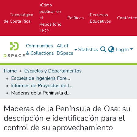
¿Cómo
publicar en
Tecnológico
Recursos
el
Políticas
Contácte
de Costa Rica
Educativos
Repositorio
TEC?
Communities
All of
Statistics
Log In
& Collections
DSpace
Home
Escuelas y Departamentos
Escuela de Ingeniería Forestal
Informes de Proyectos de Investigación
Maderas de la Península de Osa: su descripción e identificación para el control de su aprovechamiento
Maderas de la Península de Osa: su
descripción e identificación para el
control de su aprovechamiento