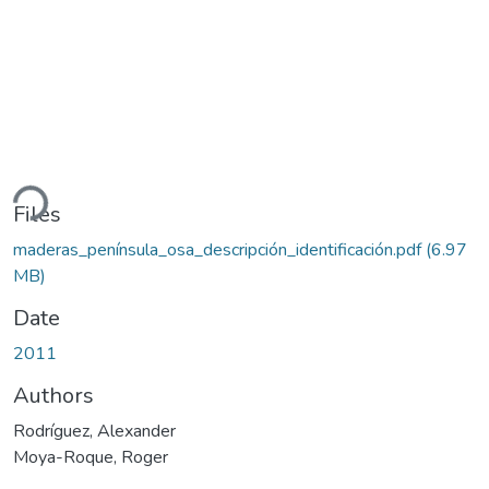
ding...
Files
maderas_península_osa_descripción_identificación.pdf
(6.97
MB)
Date
2011
Authors
Rodríguez, Alexander
Moya-Roque, Roger