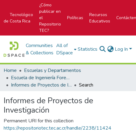
¿Cómo
publicar en
Tecnológico
Recursos
el
Políticas
Contácte
de Costa Rica
Educativos
Repositorio
TEC?
Communities
All of
Statistics
Log In
& Collections
DSpace
Home
Escuelas y Departamentos
Escuela de Ingeniería Forestal
Informes de Proyectos de Investigación
Search
Informes de Proyectos de
Investigación
Permanent URI for this collection
https://repositoriotec.tec.ac.cr/handle/2238/11424