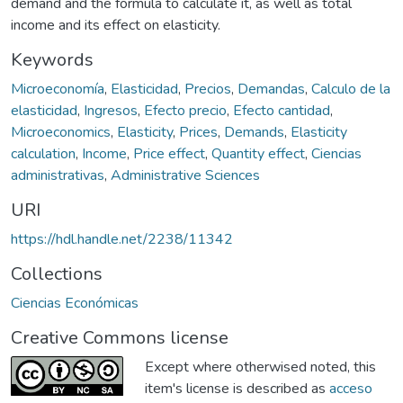
demand and the formula to calculate it, as well as total
income and its effect on elasticity.
Keywords
Microeconomía
,
Elasticidad
,
Precios
,
Demandas
,
Calculo de la
elasticidad
,
Ingresos
,
Efecto precio
,
Efecto cantidad
,
Microeconomics
,
Elasticity
,
Prices
,
Demands
,
Elasticity
calculation
,
Income
,
Price effect
,
Quantity effect
,
Ciencias
administrativas
,
Administrative Sciences
URI
https://hdl.handle.net/2238/11342
Collections
Ciencias Económicas
Creative Commons license
Except where otherwised noted, this
item's license is described as
acceso