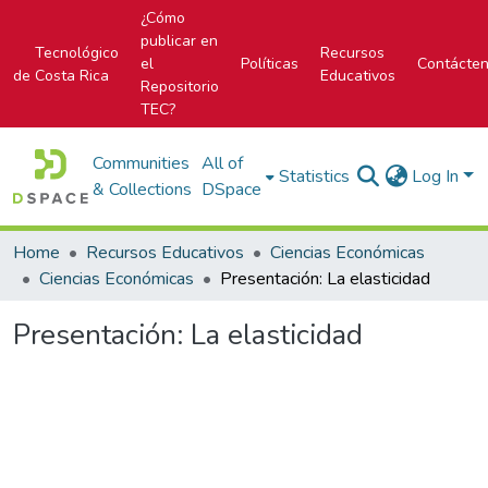
¿Cómo
publicar en
Tecnológico
Recursos
el
Políticas
Contácte
de Costa Rica
Educativos
Repositorio
TEC?
Communities
All of
Statistics
Log In
& Collections
DSpace
Home
Recursos Educativos
Ciencias Económicas
Ciencias Económicas
Presentación: La elasticidad
Presentación: La elasticidad