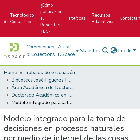
¿Cómo
publicar en
Tecnológico
Recursos
el
Políticas
Contácte
de Costa Rica
Educativos
Repositorio
TEC?
Communities
All of
Statistics
Log In
& Collections
DSpace
Home
Trabajos de Graduación
Biblioteca José Figueres Ferrer
Área Académica de Doctorado en Ingeniería
Doctorado Académico en Ingeniería
Modelo integrado para la toma de decisiones en procesos naturales por medio de internet de las cosas
Modelo integrado para la toma de
decisiones en procesos naturales
por medio de internet de las cosas