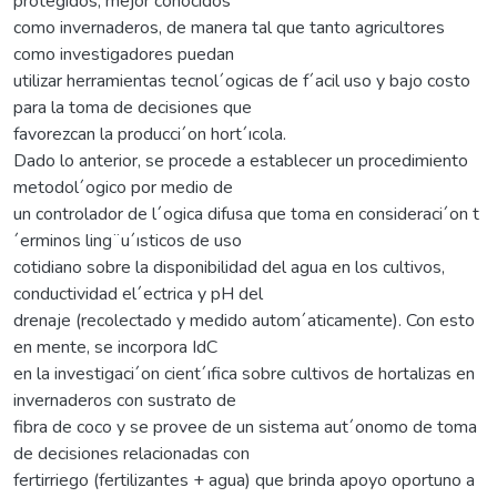
protegidos, mejor conocidos
como invernaderos, de manera tal que tanto agricultores
como investigadores puedan
utilizar herramientas tecnol´ogicas de f´acil uso y bajo costo
para la toma de decisiones que
favorezcan la producci´on hort´ıcola.
Dado lo anterior, se procede a establecer un procedimiento
metodol´ogico por medio de
un controlador de l´ogica difusa que toma en consideraci´on t
´erminos ling¨u´ısticos de uso
cotidiano sobre la disponibilidad del agua en los cultivos,
conductividad el´ectrica y pH del
drenaje (recolectado y medido autom´aticamente). Con esto
en mente, se incorpora IdC
en la investigaci´on cient´ıfica sobre cultivos de hortalizas en
invernaderos con sustrato de
fibra de coco y se provee de un sistema aut´onomo de toma
de decisiones relacionadas con
fertirriego (fertilizantes + agua) que brinda apoyo oportuno a