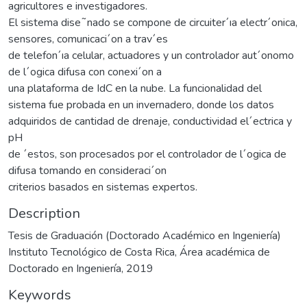
agricultores e investigadores.
El sistema dise˜nado se compone de circuiter´ıa electr´onica,
sensores, comunicaci´on a trav´es
de telefon´ıa celular, actuadores y un controlador aut´onomo
de l´ogica difusa con conexi´on a
una plataforma de IdC en la nube. La funcionalidad del
sistema fue probada en un invernadero, donde los datos
adquiridos de cantidad de drenaje, conductividad el´ectrica y
pH
de ´estos, son procesados por el controlador de l´ogica de
difusa tomando en consideraci´on
criterios basados en sistemas expertos.
Description
Tesis de Graduación (Doctorado Académico en Ingeniería)
Instituto Tecnológico de Costa Rica, Área académica de
Doctorado en Ingeniería, 2019
Keywords